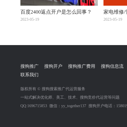
百度2400返点开户是怎么回事？
家电维修/
常规百度
2023-05-19
2023-05-19
搜狗推广
搜狗开户
搜狗推广费用
搜狗信息流
联系我们
版权所有 © 搜狗搜索推广代运营服务
一站式解决优化师、美工、技术、搜狗竞价代运营等问题
QQ:1696715853 微信：yy_together137 搜狗开户电话：158019