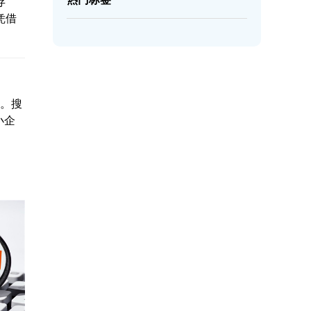
存
凭借
起。搜
小企